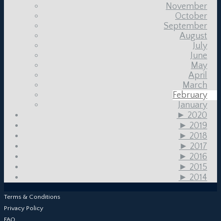
November
October
September
August
July
June
May
April
March
February
January
►
2020
►
2019
►
2018
►
2017
►
2016
►
2015
►
2014
Terms & Conditions
Privacy Policy
FAQ